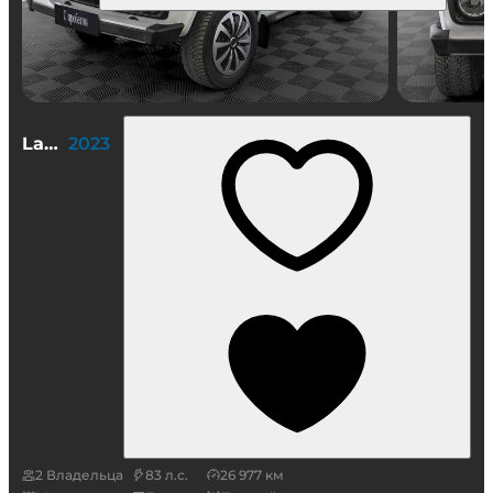
Lada (ВАЗ) Niva Legend 3 дв.
2023
2 Владельца
83 л.с.
26 977 км