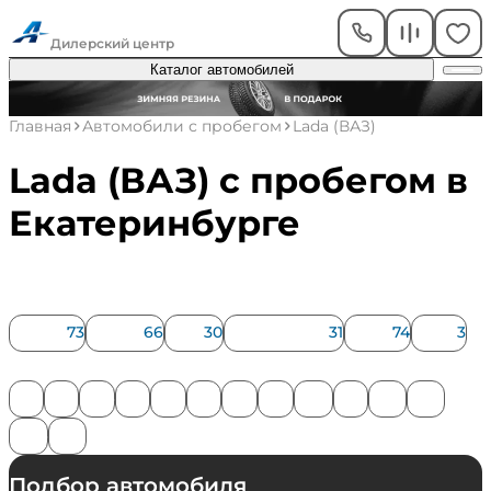
Академический
Дилерский центр
Каталог автомобилей
Главная
Автомобили с пробегом
Lada (ВАЗ)
Lada (ВАЗ) с пробегом в
Екатеринбурге
Модель
Granta
73
Largus
66
Niva
30
Niva Legend
31
Vesta
74
XRAY
3
Год
2012
2013
2014
2015
2016
2017
2018
2019
2020
2021
2022
2023
2024
2025
Подбор автомобиля